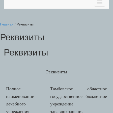
Toggle
navigati
Главная
/
Реквизиты
Реквизиты
Реквизиты
Реквизиты
Полное
Тамбовское областное
наименование
государственное бюджетное
лечебного
учреждение
учреждения
здравоохранения